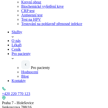
Krevní obraz
Biochemické vyšetření krve
CRP test
Antigenní test
Test na HPV
Testování na pohlavně přenosné infekce
Služby
O nás
Lékaři
Ceník
Pro pacienty
Pro pacienty
Hodnocení
Blog
Kontakty
+420 220 770 123
Praha 7 - Holešovice
Jankovcova 788/16