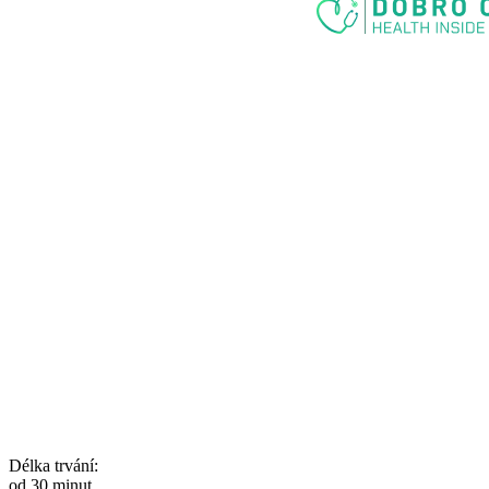
Délka trvání:
od 30 minut