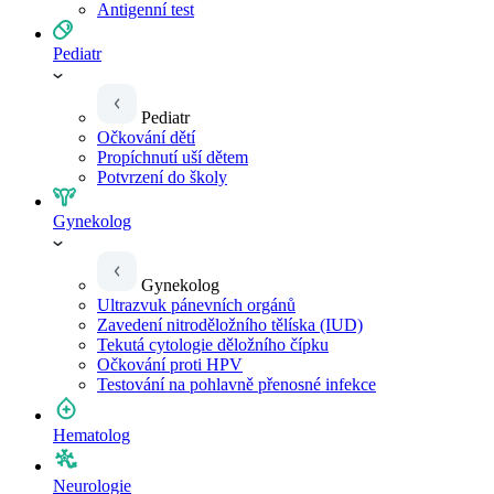
Antigenní test
Pediatr
Pediatr
Očkování dětí
Propíchnutí uší dětem
Potvrzení do školy
Gynekolog
Gynekolog
Ultrazvuk pánevních orgánů
Zavedení nitroděložního tělíska (IUD)
Tekutá cytologie děložního čípku
Očkování proti HPV
Testování na pohlavně přenosné infekce
Hematolog
Neurologie