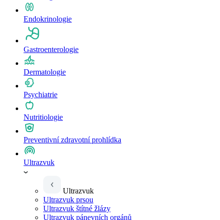
Endokrinologie
Gastroenterologie
Dermatologie
Psychiatrie
Nutritiologie
Preventivní zdravotní prohlídka
Ultrazvuk
Ultrazvuk
Ultrazvuk prsou
Ultrazvuk štítné žlázy
Ultrazvuk pánevních orgánů