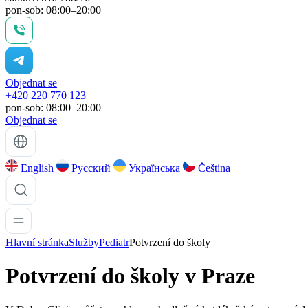
pon-sob: 08:00–20:00
Objednat se
+420 220 770 123
pon-sob: 08:00–20:00
Objednat se
English
Русский
Українська
Čeština
Hlavní stránka
Služby
Pediatr
Potvrzení do školy
Potvrzení do školy v
Praze