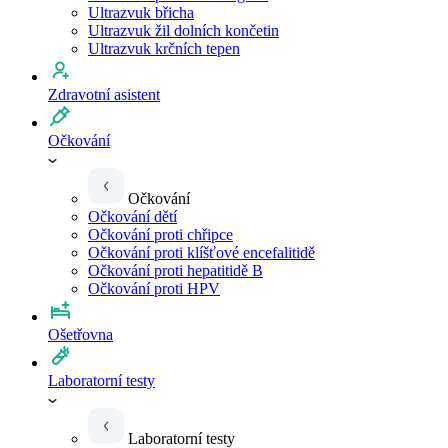
Ultrazvuk břicha
Ultrazvuk žil dolních končetin
Ultrazvuk krčních tepen
Zdravotní asistent
Očkování
Očkování
Očkování dětí
Očkování proti chřipce
Očkování proti klíšťové encefalitidě
Očkování proti hepatitidě B
Očkování proti HPV
Ošetřovna
Laboratorní testy
Laboratorní testy