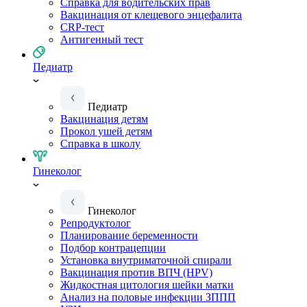
Справка для водительских прав
Вакцинация от клещевого энцефалита
CRP-тест
Антигенный тест
Педиатр
Педиатр
Вакцинация детям
Прокол ушей детям
Справка в школу
Гинеколог
Гинеколог
Репродуктолог
Планирование беременности
Подбор контрацепции
Установка внутриматочной спирали
Вакцинация против ВПЧ (HPV)
Жидкостная цитология шейки матки
Анализ на половые инфекции ЗППП