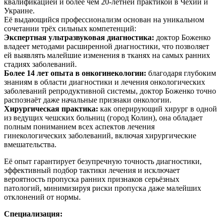
квалификацией и более чем 20-летней практикой в Чехии и
Украине.
Её выдающийся профессионализм основан на уникальном
сочетании трёх сильных компетенций:
Экспертная ультразвуковая диагностика:
доктор Боженко
владеет методами расширенной диагностики, что позволяет
ей выявлять малейшие изменения в тканях на самых ранних
стадиях заболеваний.
Более 14 лет опыта в онкогинекологии:
благодаря глубоким
знаниям в области диагностики и лечения онкологических
заболеваний репродуктивной системы, доктор Боженко точно
распознаёт даже начальные признаки онкологии.
Хирургическая практика:
как оперирующий хирург в одной
из ведущих чешских больниц (город Колин), она обладает
полным пониманием всех аспектов лечения
гинекологических заболеваний, включая хирургические
вмешательства.
Её опыт гарантирует безупречную точность диагностики,
эффективный подбор тактики лечения и исключает
вероятность пропуска ранних признаков серьёзных
патологий, минимизируя риски пропуска даже малейших
отклонений от нормы.
Специализация: