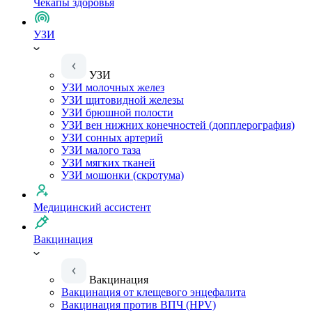
Чекапы здоровья
УЗИ
УЗИ
УЗИ молочных желез
УЗИ щитовидной железы
УЗИ брюшной полости
УЗИ вен нижних конечностей (допплерография)
УЗИ сонных артерий
УЗИ малого таза
УЗИ мягких тканей
УЗИ мошонки (скротума)
Медицинский ассистент
Вакцинация
Вакцинация
Вакцинация от клещевого энцефалита
Вакцинация против ВПЧ (HPV)