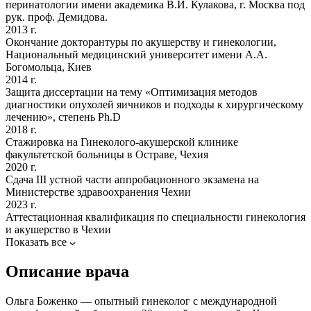
перинатологии имени академика В.И. Кулакова, г. Москва под
рук. проф. Демидова.
2013 г.
Окончание докторантуры по акушерству и гинекологии,
Национальный медицинский университет имени А.А.
Богомольца, Киев
2014 г.
Защита диссертации на тему «Оптимизация методов
диагностики опухолей яичников и подходы к хирургическому
лечению», степень Ph.D
2018 г.
Cтажировка на Гинеколого-акушерской клинике
факультетской больницы в Остраве, Чехия
2020 г.
Cдача III устной части аппробационного экзамена на
Министерстве здравоохранения Чехии
2023 г.
Аттестационная квалификация по специальности гинекология
и акушерство в Чехии
Показать все
Описание врача
Ольга Боженко — опытный гинеколог с международной