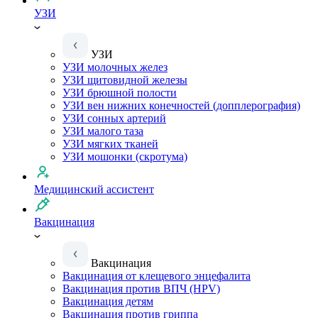
УЗИ
УЗИ
УЗИ молочных желез
УЗИ щитовидной железы
УЗИ брюшной полости
УЗИ вен нижних конечностей (допплерография)
УЗИ сонных артерий
УЗИ малого таза
УЗИ мягких тканей
УЗИ мошонки (скротума)
Медицинский ассистент
Вакцинация
Вакцинация
Вакцинация от клещевого энцефалита
Вакцинация против ВПЧ (HPV)
Вакцинация детям
Вакцинация против гриппа