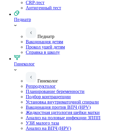
CRP-тест
Антигенный тест
Педиатр
Педиатр
Вакцинация детям
Прокол ушей детям
Справка в школу
Гинеколог
Гинеколог
Репродуктолог
Планирование беременности
Подбор контрацепции
Установка внутриматочной спирали
Вакцинация против ВПЧ (HPV)
Жидкостная цитология шейки матки
Анализ на половые инфекции ЗППП
УЗИ малого таза
Анализ на ВПЧ (HPV)