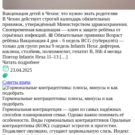
Вакцинация детей в Чехии: что нужно знать родителям
В Чехии действует строгий календарь обязательных
прививок, утверждённый Министерством здравоохранения.
Своевременная вакцинация — ключ к защите ребёнка от
серьёзных инфекций. 📅 Обязательные прививки Возраст
ребёнка Вакцинация 4 дня – 6 недель BCG (туберкулёз) —
только для групп риска 9 недель Infanrix Hexa: дифтерия,
коклюш, столбняк, полиомиелит, гепатит B, Hib 4 месяца
Повтор Infanrix Hexa 11–13 […]
Читать подробнее
23.04.2025
Советы врача
Гормональные контрацептивы: плюсы, минусы и как
подобрать
Гормональная контрацепция — один из самых надёжных
способов планирования семьи. Однако важно понимать её
особенности.​ Виды гормональных контрацептивов Оральные
контрацептивы (КОК): содержат эстроген и прогестин.
Подавляют овуляцию, сгущают цервикальную слизь. Индекс