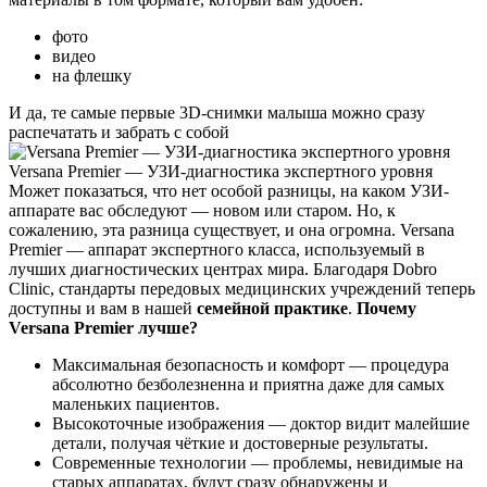
фото
видео
на флешку
И да, те самые первые 3D-снимки малыша можно сразу
распечатать и забрать с собой
Versana Premier — УЗИ-диагностика экспертного уровня
Может показаться, что нет особой разницы, на каком УЗИ-
аппарате вас обследуют — новом или старом. Но, к
сожалению, эта разница существует, и она огромна. Versana
Premier — аппарат экспертного класса, используемый в
лучших диагностических центрах мира. Благодаря Dobro
Clinic, стандарты передовых медицинских учреждений теперь
доступны и вам в нашей
семейной практике
.
Почему
Versana Premier лучше?
Максимальная безопасность и комфорт — процедура
абсолютно безболезненна и приятна даже для самых
маленьких пациентов.
Высокоточные изображения — доктор видит малейшие
детали, получая чёткие и достоверные результаты.
Современные технологии — проблемы, невидимые на
старых аппаратах, будут сразу обнаружены и