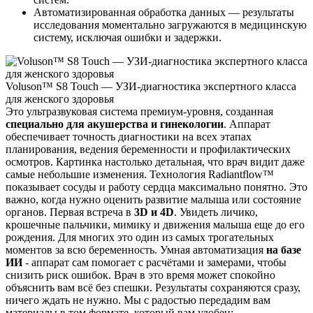
Автоматизированная обработка данных — результаты
исследования моментально загружаются в медицинскую
систему, исключая ошибки и задержки.
Voluson™ S8 Touch — УЗИ-диагностика экспертного класса
для женского здоровья
Это ультразвуковая система премиум-уровня, созданная
специально для акушерства и гинекологии
. Аппарат
обеспечивает точность диагностики на всех этапах
планирования, ведения беременности и профилактических
осмотров. Картинка настолько детальная, что врач видит даже
самые небольшие изменения. Технология Radiantflow™
показывает сосуды и работу сердца максимально понятно. Это
важно, когда нужно оценить развитие малыша или состояние
органов. Первая встреча в
3D и 4D
. Увидеть личико,
крошечные пальчики, мимику и движения малыша еще до его
рождения. Для многих это один из самых трогательных
моментов за всю беременность. Умная автоматизация
на базе
ИИ
- аппарат сам помогает с расчётами и замерами, чтобы
снизить риск ошибок. Врач в это время может спокойно
объяснить вам всё без спешки. Результаты сохраняются сразу,
ничего ждать не нужно. Мы с радостью передадим вам
материалы в том формате, который вам удобен: