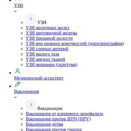
УЗИ
УЗИ
УЗИ молочных желез
УЗИ щитовидной железы
УЗИ брюшной полости
УЗИ вен нижних конечностей (допплерография)
УЗИ сонных артерий
УЗИ малого таза
УЗИ мягких тканей
УЗИ мошонки (скротума)
Медицинский ассистент
Вакцинация
Вакцинация
Вакцинация от клещевого энцефалита
Вакцинация против ВПЧ (HPV)
Вакцинация детям
Вакцинация против гриппа