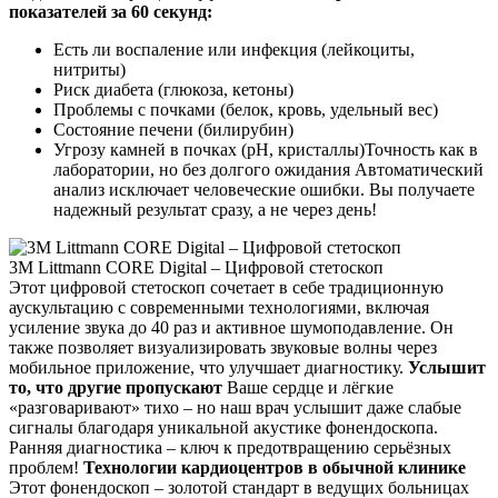
показателей за 60 секунд:
Есть ли воспаление или инфекция (лейкоциты,
нитриты)
Риск диабета (глюкоза, кетоны)
Проблемы с почками (белок, кровь, удельный вес)
Состояние печени (билирубин)
Угрозу камней в почках (pH, кристаллы)
Точность как в
лаборатории, но без долгого ожидания Автоматический
анализ исключает человеческие ошибки. Вы получаете
надежный результат сразу, а не через день!
3M Littmann CORE Digital – Цифровой стетоскоп
Этот цифровой стетоскоп сочетает в себе традиционную
аускультацию с современными технологиями, включая
усиление звука до 40 раз и активное шумоподавление. Он
также позволяет визуализировать звуковые волны через
мобильное приложение, что улучшает диагностику.
Услышит
то, что другие пропускают
Ваше сердце и лёгкие
«разговаривают» тихо – но наш врач услышит даже слабые
сигналы благодаря уникальной акустике фонендоскопа.
Ранняя диагностика – ключ к предотвращению серьёзных
проблем!
Технологии кардиоцентров в обычной клинике
Этот фонендоскоп – золотой стандарт в ведущих больницах