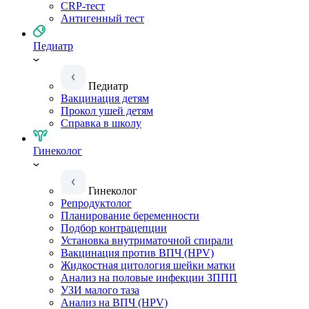
CRP-тест
Антигенный тест
Педиатр
Педиатр
Вакцинация детям
Прокол ушей детям
Справка в школу
Гинеколог
Гинеколог
Репродуктолог
Планирование беременности
Подбор контрацепции
Установка внутриматочной спирали
Вакцинация против ВПЧ (HPV)
Жидкостная цитология шейки матки
Анализ на половые инфекции ЗППП
УЗИ малого таза
Анализ на ВПЧ (HPV)