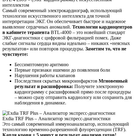
интеллектом
Самый современный электрокардиограф, использующий
технологии искусственного интеллекта для точной
интерпретации ЭКГ. Он обеспечивает быстрое и надежное
выявление сердечных аномалий. ​
Технологии кардиоцентров
в кабинете терапевта
BTL-4000 – это новейший стандарт
ЭКГ-диагностики с цифровой фильтрацией помех. Даже
слабые сигналы сердца видны идеально – никаких «неясных
результатов» или повторов процедуры.
Заметим то, что не
чувствуете:
Бессимптомную аритмию
Первые признаки ишемии до появления боли
Нарушения работы клапанов
Последствия скрытых микроинфарктов
Мгновенный
результат и расшифровка:
Получите электронную
кардиограмму с расшифровкой прямо после процедуры
– можно сразу отправить кардиологу или сохранить для
наблюдения в динамике.
Exdia TRF Plus – Анализатор экспресс-диагностики
Это самый современный иммуноанализатор, использующий
технологию временно-разрешенной флуоресценции (TRF).
Капля крови + 5 минут и результат анализов готов!