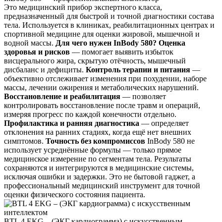
Это медицинский прибор экспертного класса,
предназначенный для быстрой и точной диагностики состава
тела. Используется в клиниках, реабилитационных центрах и
спортивной медицине для оценки жировой, мышечной и
водной массы.
Для чего нужен InBody 580?
Оценка
здоровья и рисков
— помогает выявить избыток
висцерального жира, скрытую отёчность, мышечный
дисбаланс и дефициты.
Контроль терапии и питания
—
объективно отслеживает изменения при похудении, наборе
массы, лечении ожирения и метаболических нарушений.
Восстановление и реабилитация
— позволяет
контролировать восстановление после травм и операций,
измеряя прогресс по каждой конечности отдельно.
Профилактика и ранняя диагностика
— определяет
отклонения на ранних стадиях, когда ещё нет внешних
симптомов.
Точность без компромиссов
InBody 580 не
использует усреднённые формулы — только прямое
медицинское измерение по сегментам тела. Результаты
сохраняются и интегрируются в медицинские системы,
исключая ошибки и задержки. Это не бытовой гаджет, а
профессиональный медицинский инструмент для точной
оценки физического состояния пациента.
BTL 4 EKG – (ЭКГ кардиограмма) с искусственным