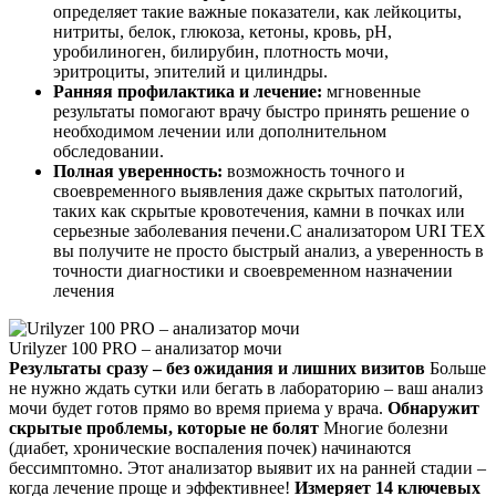
определяет такие важные показатели, как лейкоциты,
нитриты, белок, глюкоза, кетоны, кровь, pH,
уробилиноген, билирубин, плотность мочи,
эритроциты, эпителий и цилиндры.
Ранняя профилактика и лечение:
мгновенные
результаты помогают врачу быстро принять решение о
необходимом лечении или дополнительном
обследовании.
Полная уверенность:
возможность точного и
своевременного выявления даже скрытых патологий,
таких как скрытые кровотечения, камни в почках или
серьезные заболевания печени.
С анализатором URI TEX
вы получите не просто быстрый анализ, а уверенность в
точности диагностики и своевременном назначении
лечения
Urilyzer 100 PRO – анализатор мочи
Результаты сразу – без ожидания и лишних визитов
Больше
не нужно ждать сутки или бегать в лабораторию – ваш анализ
мочи будет готов прямо во время приема у врача.
Обнаружит
скрытые проблемы, которые не болят
Многие болезни
(диабет, хронические воспаления почек) начинаются
бессимптомно. Этот анализатор выявит их на ранней стадии –
когда лечение проще и эффективнее!
Измеряет 14 ключевых