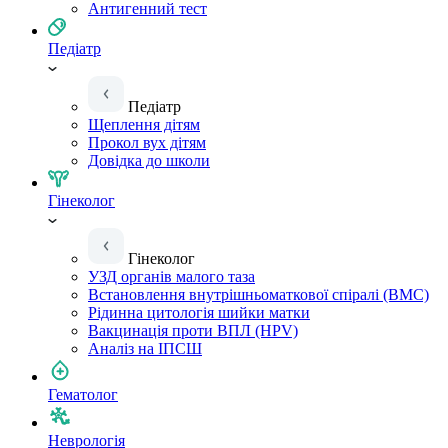
Антигенний тест
Педіатр
Педіатр
Щеплення дітям
Прокол вух дітям
Довідка до школи
Гінеколог
Гінеколог
УЗД органів малого таза
Встановлення внутрішньоматкової спіралі (ВМС)
Рідинна цитологія шийки матки
Вакцинація проти ВПЛ (HPV)
Аналіз на ІПСШ
Гематолог
Неврологія