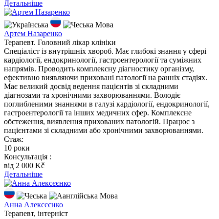
Детальніше
Мова
Артем Назаренко
Терапевт. Головний лікар клініки
Спеціаліст із внутрішніх хвороб. Має глибокі знання у сфері
кардіології, ендокринології, гастроентерології та суміжних
напрямів. Проводить комплексну діагностику організму,
ефективно виявляючи приховані патології на ранніх стадіях.
Має великий досвід ведення пацієнтів зі складними
діагнозами та хронічними захворюваннями. Володіє
поглибленими знаннями в галузі кардіології, ендокринології,
гастроентерології та інших медичних сфер. Комплексне
обстеження, виявлення прихованих патологій. Працює з
пацієнтами зі складними або хронічними захворюваннями.
Стаж:
10 роки
Консультація :
вiд 2 000 Kč
Детальніше
Мова
Анна Алексєєнко
Терапевт, інтерніст