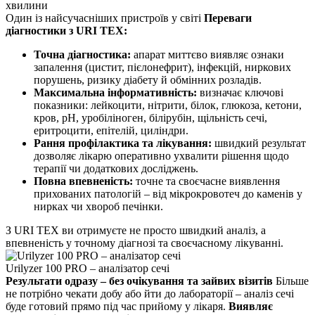
хвилини
Один із найсучасніших пристроїв у світі
Переваги
діагностики з URI TEX:
Точна діагностика:
апарат миттєво виявляє ознаки
запалення (цистит, пієлонефрит), інфекцій, ниркових
порушень, ризику діабету й обмінних розладів.
Максимальна інформативність:
визначає ключові
показники: лейкоцити, нітрити, білок, глюкоза, кетони,
кров, pH, уробіліноген, білірубін, щільність сечі,
еритроцити, епітелій, циліндри.
Рання профілактика та лікування:
швидкий результат
дозволяє лікарю оперативно ухвалити рішення щодо
терапії чи додаткових досліджень.
Повна впевненість:
точне та своєчасне виявлення
прихованих патологій – від мікрокровотеч до каменів у
нирках чи хвороб печінки.
З URI TEX ви отримуєте не просто швидкий аналіз, а
впевненість у точному діагнозі та своєчасному лікуванні.
Urilyzer 100 PRO – аналізатор сечі
Результати одразу – без очікування та зайвих візитів
Більше
не потрібно чекати добу або йти до лабораторії – аналіз сечі
буде готовий прямо під час прийому у лікаря.
Виявляє