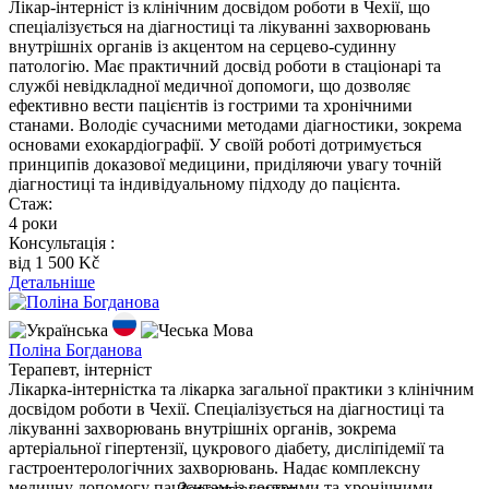
Лікар-інтерніст із клінічним досвідом роботи в Чехії, що
спеціалізується на діагностиці та лікуванні захворювань
внутрішніх органів із акцентом на серцево-судинну
патологію. Має практичний досвід роботи в стаціонарі та
службі невідкладної медичної допомоги, що дозволяє
ефективно вести пацієнтів із гострими та хронічними
станами. Володіє сучасними методами діагностики, зокрема
основами ехокардіографії. У своїй роботі дотримується
принципів доказової медицини, приділяючи увагу точній
діагностиці та індивідуальному підходу до пацієнта.
Стаж:
4 роки
Консультація :
вiд 1 500 Kč
Детальніше
Мова
Поліна Богданова
Терапевт, інтерніст
Лікарка-інтерністка та лікарка загальної практики з клінічним
досвідом роботи в Чехії. Спеціалізується на діагностиці та
лікуванні захворювань внутрішніх органів, зокрема
артеріальної гіпертензії, цукрового діабету, дисліпідемії та
гастроентерологічних захворювань. Надає комплексну
медичну допомогу пацієнтам із гострими та хронічними