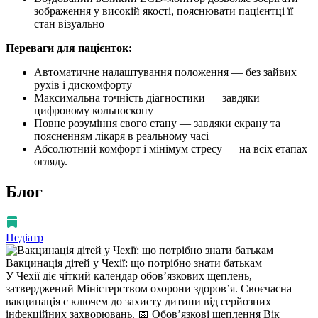
зображення у високій якості, пояснювати пацієнтці її
стан візуально
Переваги для пацієнток:
Автоматичне налаштування положення — без зайвих
рухів і дискомфорту
Максимальна точність діагностики — завдяки
цифровому кольпоскопу
Повне розуміння свого стану — завдяки екрану та
поясненням лікаря в реальному часі
Абсолютний комфорт і мінімум стресу — на всіх етапах
огляду.
Блог
Педіатр
Вакцинація дітей у Чехії: що потрібно знати батькам
У Чехії діє чіткий календар обов’язкових щеплень,
затверджений Міністерством охорони здоров’я. Своєчасна
вакцинація є ключем до захисту дитини від серйозних
інфекційних захворювань. 📅 Обовʼязкові щеплення Вік