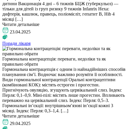
дитини Вакцинація 4 дні – 6 тижнів БЦЖ (туберкульоз) —
тільки для дітей із груп ризику 9 тижнів Infanrix Hexa:
дифтерія, кашлюк, правець, поліомієліт, гепатит B, Hib 4
місяці […]
Читати детальніше
23.04.2025
Поради лікаря
Гормональна контрацепція: переваги, недоліки та як
правильно обрати
Гормональна контрацепція є одним із найнадійніших способів
планування сімʼї. Водночас важливо розуміти її особливості.
Види гормональної контрацепції Оральні контрацептиви
(комбіновані КОК): містять естроген і прогестин.
Пригнічують овуляцію, згущують цервікальний слиз. Індекс
Перля: 0,1–0,9. Міні-пілі: містять лише прогестин. Впливають
переважно на цервікальний слиз. Індекс Перля: 0,5–3.
Гормональні інʼєкції: внутрішньомʼязові інʼєкції кожні 3
місяці. Індекс Перля: 0,3–1,4. […]
Читати детальніше
29.04.2025