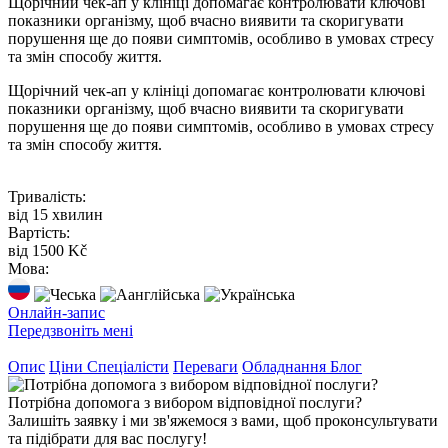
Щорічний чек-ап у клініці допомагає контролювати ключові
показники організму, щоб вчасно виявити та скоригувати
порушення ще до появи симптомів, особливо в умовах стресу
та змін способу життя.
Щорічний чек-ап у клініці допомагає контролювати ключові
показники організму, щоб вчасно виявити та скоригувати
порушення ще до появи симптомів, особливо в умовах стресу
та змін способу життя.
Тривалість:
від 15 хвилин
Вартість:
від 1500 Kč
Мова:
Онлайн-запис
Передзвоніть мені
Опис
Ціни
Спеціалісти
Переваги
Обладнання
Блог
Потрібна допомога з вибором відповідної послуги?
Залишіть заявку і ми зв'яжемося з вами, щоб проконсультувати
та підібрати для вас послугу!