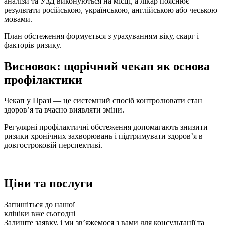
аналізи та УЗД виконуються на місці, а лікар пояснює
результати російською, українською, англійською або чеською
мовами.
План обстеження формується з урахуванням віку, скарг і
факторів ризику.
Висновок: щорічний чекап як основа
профілактики
Чекап у Празі — це системний спосіб контролювати стан
здоров’я та вчасно виявляти зміни.
Регулярні профілактичні обстеження допомагають знизити
ризики хронічних захворювань і підтримувати здоров’я в
довгостроковій перспективі.
Ціни та послуги
Запишіться до нашої
клініки вже сьогодні
Залиште заявку, і ми звʼяжемося з вами для консультації та