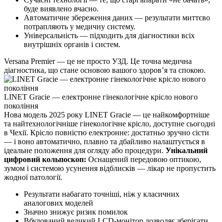
буде виявлено вчасно.
Автоматичне збереження даних — результати миттєво
потрапляють у медичну систему.
Універсальність — підходить для діагностики всіх
внутрішніх органів і систем.
Versana Premier — це не просто УЗД. Це точна медична
діагностика, що стане основою вашого здоров’я та спокою.
LINET Gracie — електронне гінекологічне крісло нового
покоління
Нова модель 2025 року LINET Gracie — це найкомфортніше
та найтехнологічніше гінекологічне крісло, доступне сьогодні
в Чехії. Крісло повністю електронне: достатньо зручно сісти
— і воно автоматично, плавно та дбайливо налаштується в
ідеальне положення для огляду або процедури.
Унікальний
цифровий кольпоскоп:
Оснащений передовою оптикою,
зумом і системою усунення відблисків — лікар не пропустить
жодної патології.
Результати набагато точніші, ніж у класичних
аналогових моделей
Значно знижує ризик помилок
Вбудований великий LCD-монітор дозволяє зберігати