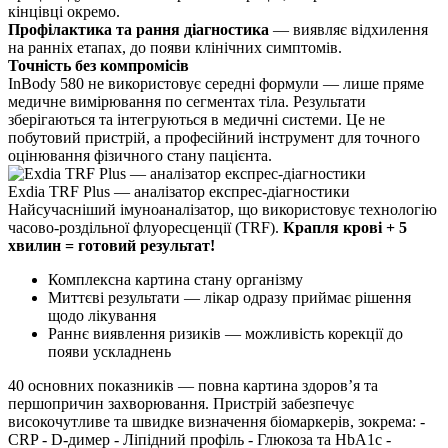
кінцівці окремо.
Профілактика та рання діагностика
— виявляє відхилення
на ранніх етапах, до появи клінічних симптомів.
Точність без компромісів
InBody 580 не використовує середні формули — лише пряме
медичне вимірювання по сегментах тіла. Результати
зберігаються та інтегруються в медичні системи. Це не
побутовий пристрій, а професійний інструмент для точного
оцінювання фізичного стану пацієнта.
Exdia TRF Plus — аналізатор експрес-діагностики
Найсучасніший імуноаналізатор, що використовує технологію
часово-роздільної флуоресценції (TRF).
Крапля крові + 5
хвилин = готовий результат!
Комплексна картина стану організму
Миттєві результати — лікар одразу приймає рішення
щодо лікування
Раннє виявлення ризиків — можливість корекції до
появи ускладнень
40 основних показників — повна картина здоров’я та
першопричин захворювання. Пристрій забезпечує
високочутливе та швидке визначення біомаркерів, зокрема: -
CRP - D-димер - Ліпідний профіль - Глюкоза та HbA1c -