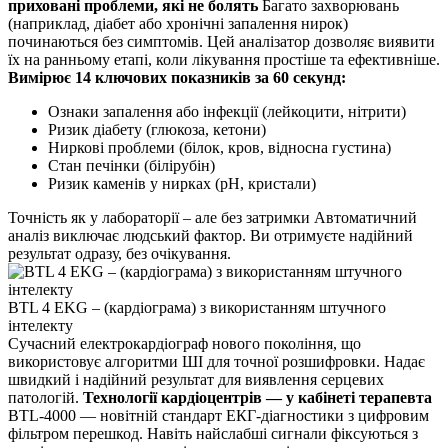
приховані проблеми, які не болять
Багато захворювань
(наприклад, діабет або хронічні запалення нирок)
починаються без симптомів. Цей аналізатор дозволяє виявити
їх на ранньому етапі, коли лікування простіше та ефективніше.
Вимірює 14 ключових показників за 60 секунд:
Ознаки запалення або інфекції (лейкоцити, нітрити)
Ризик діабету (глюкоза, кетони)
Ниркові проблеми (білок, кров, відносна густина)
Стан печінки (білірубін)
Ризик каменів у нирках (pH, кристали)
Точність як у лабораторії – але без затримки Автоматичний
аналіз виключає людський фактор. Ви отримуєте надійний
результат одразу, без очікування.
BTL 4 EKG – (кардіограма) з використанням штучного
інтелекту
Сучасний електрокардіограф нового покоління, що
використовує алгоритми ШІ для точної розшифровки. Надає
швидкий і надійний результат для виявлення серцевих
патологій.
Технології кардіоцентрів — у кабінеті терапевта
BTL-4000 — новітній стандарт ЕКГ-діагностики з цифровим
фільтром перешкод. Навіть найслабші сигнали фіксуються з