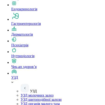
Ендокринологія
Гастроентерологія
Дерматологія
Психіатрія
Нутриціологія
Чек-ап здоров’я
УЗД
УЗД
УЗД молочних залоз
УЗД щитоподібної залози
УЗД органів малого таза