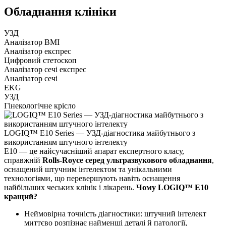
Обладнання клініки
УЗД
Аналізатор BMI
Аналізатор експрес
Цифровий стетоскоп
Аналізатор сечі експрес
Аналізатор сечі
EKG
УЗД
Гінекологічне крісло
LOGIQ™ E10 Series — УЗД-діагностика майбутнього з
використанням штучного інтелекту
E10 — це найсучасніший апарат експертного класу,
справжній
Rolls-Royce серед ультразвукового обладнання
,
оснащений штучним інтелектом та унікальними
технологіями, що перевершують навіть оснащення
найбільших чеських клінік і лікарень.
Чому LOGIQ™ E10
кращий?
Неймовірна точність діагностики: штучний інтелект
миттєво розпізнає найменші деталі й патології,