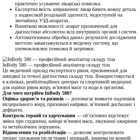
практично усуваючи лікарські помилки.
Експертна якість зображення: лікар бачить кожну деталь
у надвисокій роздільній здатності, недоступній на
звичайних УЗД-апаратах.
Виняткові можливості: апарат призначений для
діагностики абсолютно всіх внутрішніх органів і систем.
Автоматизована обробка даних: результати дослідження
миттєво завантажуються в медичну систему, що
унеможливлює помилки й затримки.
InBody 580 — професійний аналізатор складу тіла
Це медичний прилад експертного рівня, призначений для
швидкої та точної діагностики складу тіла. Використовується
в клініках, реабілітаційних центрах та спортивній медицині
для оцінки рівня жиру, м’язової маси та води в організмі.
Для чого потрібен InBody 580?
Оцінка здоров’я та ризиків
— допомагає виявити надлишок
вісцерального жиру, приховані набряки, м’язовий дисбаланс і
дефіцити.
Контроль терапії та харчування
— об’єктивно відстежує
зміни при схудненні, наборі м’язової маси, лікуванні ожиріння
та метаболічних порушень.
Відновлення та реабілітація
— дозволяє контролювати
процес одужання після травм і операцій, зокрема по кожній