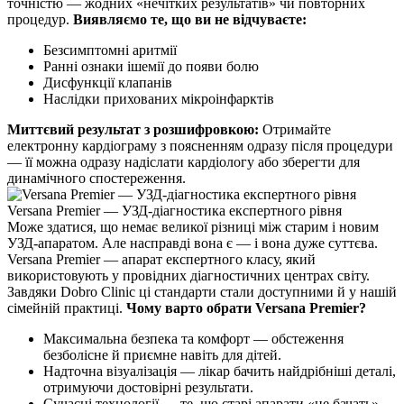
точністю — жодних «нечітких результатів» чи повторних
процедур.
Виявляємо те, що ви не відчуваєте:
Безсимптомні аритмії
Ранні ознаки ішемії до появи болю
Дисфункції клапанів
Наслідки прихованих мікроінфарктів
Миттєвий результат з розшифровкою:
Отримайте
електронну кардіограму з поясненням одразу після процедури
— її можна одразу надіслати кардіологу або зберегти для
динамічного спостереження.
Versana Premier — УЗД-діагностика експертного рівня
Може здатися, що немає великої різниці між старим і новим
УЗД-апаратом. Але насправді вона є — і вона дуже суттєва.
Versana Premier — апарат експертного класу, який
використовують у провідних діагностичних центрах світу.
Завдяки Dobro Clinic ці стандарти стали доступними й у нашій
сімейній практиці.
Чому варто обрати Versana Premier?
Максимальна безпека та комфорт — обстеження
безболісне й приємне навіть для дітей.
Надточна візуалізація — лікар бачить найдрібніші деталі,
отримуючи достовірні результати.
Сучасні технології — те, що старі апарати «не бачать»,