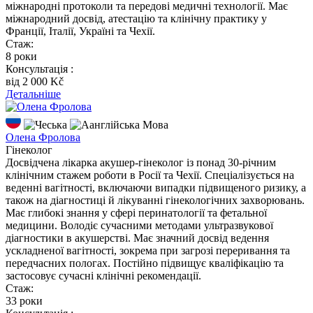
міжнародні протоколи та передові медичні технології. Має
міжнародний досвід, атестацію та клінічну практику у
Франції, Італії, Україні та Чехії.
Стаж:
8 роки
Консультація :
вiд 2 000 Kč
Детальніше
Мова
Олена Фролова
Гінеколог
Досвідчена лікарка акушер-гінеколог із понад 30-річним
клінічним стажем роботи в Росії та Чехії. Спеціалізується на
веденні вагітності, включаючи випадки підвищеного ризику, а
також на діагностиці й лікуванні гінекологічних захворювань.
Має глибокі знання у сфері перинатології та фетальної
медицини. Володіє сучасними методами ультразвукової
діагностики в акушерстві. Має значний досвід ведення
ускладненої вагітності, зокрема при загрозі переривання та
передчасних пологах. Постійно підвищує кваліфікацію та
застосовує сучасні клінічні рекомендації.
Стаж:
33 роки