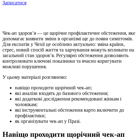
Записатися
Чек-ап здоров’я — це щорічне профілактичне обстеження, яке
допомагає виявити зміни в організмі ще до появи симптомів.
Для експатів у Чехії це особливо актуально: зміна країни,
стрес, новий спосіб життя та харчування можуть впливати на
загальний стан здоров’я. Регулярні обстеження дозволяють
контролювати ключові показники та вчасно коригувати
можливі порушення.
У цьому матеріалі розглянемо:
навіщо проходити щорічний чек-ап;
які аналізи входять до базового обстеження;
які додаткові дослідження рекомендовані жінкам і
чоловікам;
які інструментальні обстеження варто включити до
профілактики;
як організувати чек-ап у Празі.
Навіщо проходити щорічний чек-ап