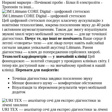
Ниркові маркери - Печінкові проби - Білки й електроліти -
Тропонін та інші...
3M Littmann CORE Digital – цифровий стетоскоп
Цей цифровий стетоскоп поєднує класичну аускультацію з
новітніми технологіями, зокрема посиленням звуку до 40 разів
і активним шумозаглушенням. Також дає змогу візуалізувати
звукові хвилі через мобільний застосунок — для ще точнішої
діагностики.
Почує те, що інші не помічають
Ваше серце й
легені «говорять» тихо — але лікар почує навіть найслабші
сигнали завдяки унікальній акустиці Littmann. Рання
діагностика — ключ до попередження серйозних хвороб.
Технології кардіоцентрів — у звичайній клініці
Цей
фонендоскоп — золотий стандарт у провідних клініках світу. І
тепер він доступний вам — на звичайному прийомі в нашій
клініці.
Переваги для пацієнтів:
Точніша діагностика завдяки посиленню звуку
Менше фонового шуму — комфортніше обстеження
Візуалізація та збереження результатів через мобільний
додаток
URI TEX — аналізатор сечі для експрес-діагностики за лічені