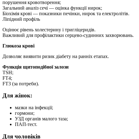
порушення кровотворення;
Загальний аналіз сечі — оцінка функції нирок;
Біохімія крові — показники печінки, нирок та електролітів.
Ліпідний профіль
Оцінює рівень холестерину і тригліцеридів.
Важливий для профілактики серцево-судинних захворювань.
Глюкоза крові
Дозволяє виявити ризик діабету на ранніх етапах.
Функція щитоподібної залози
TSH;
FT4;
FT3 (за потреби).
Для жінок:
мазки на інфекції;
гормони;
УЗД органів малого таза;
ПАП-тест.
Для чоловіків