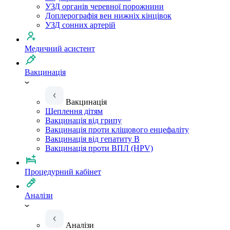
УЗД органів черевної порожнини
Доплерографія вен нижніх кінцівок
УЗД сонних артерій
Медичний асистент
Вакцинація
Вакцинація
Щеплення дітям
Вакцинація від грипу
Вакцинація проти кліщового енцефаліту
Вакцинація від гепатиту B
Вакцинація проти ВПЛ (HPV)
Процедурний кабінет
Аналізи
Аналізи