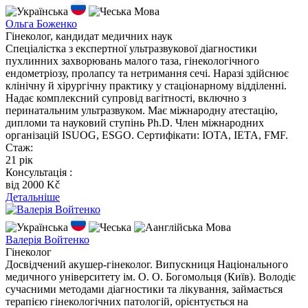
Мова
Ольга Боженко
Гінеколог, кандидат медичних наук
Спеціалістка з експертної ультразвукової діагностики
пухлинних захворювань малого таза, гінекологічного
ендометріозу, пролапсу та нетримання сечі. Наразі здійснює
клінічну й хірургічну практику у стаціонарному відділенні.
Надає комплексний супровід вагітності, включно з
перинатальним ультразвуком. Має міжнародну атестацію,
дипломи та науковий ступінь Ph.D. Член міжнародних
організацій ISUOG, ESGO. Сертифікати: IOTA, IETA, FMF.
Стаж:
21 рік
Консультація :
вiд 2000 Kč
Детальніше
Мова
Валерія Войтенко
Гінеколог
Досвідчений акушер-гінеколог. Випускниця Національного
медичного університету ім. О. О. Богомольця (Київ). Володіє
сучасними методами діагностики та лікування, займається
терапією гінекологічних патологій, орієнтується на