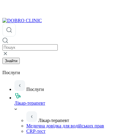
Знайти
Послуги
Послуги
Лікар-терапевт
Лікар-терапевт
Медична довідка для водійських прав
CRP-тест