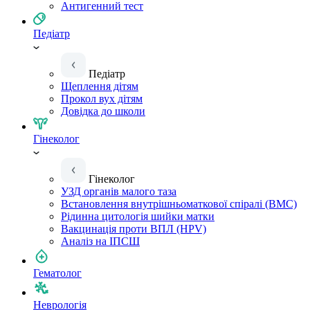
Антигенний тест
Педіатр
Педіатр
Щеплення дітям
Прокол вух дітям
Довідка до школи
Гінеколог
Гінеколог
УЗД органів малого таза
Встановлення внутрішньоматкової спіралі (ВМС)
Рідинна цитологія шийки матки
Вакцинація проти ВПЛ (HPV)
Аналіз на ІПСШ
Гематолог
Неврологія