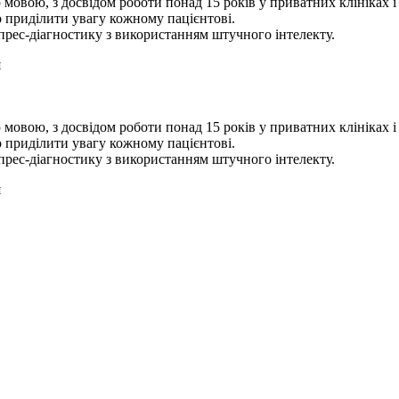
 мовою, з досвідом роботи понад 15 років у приватних клініках і
 приділити увагу кожному пацієнтові.
рес-діагностику з використанням штучного інтелекту.
я
 мовою, з досвідом роботи понад 15 років у приватних клініках і
 приділити увагу кожному пацієнтові.
рес-діагностику з використанням штучного інтелекту.
я