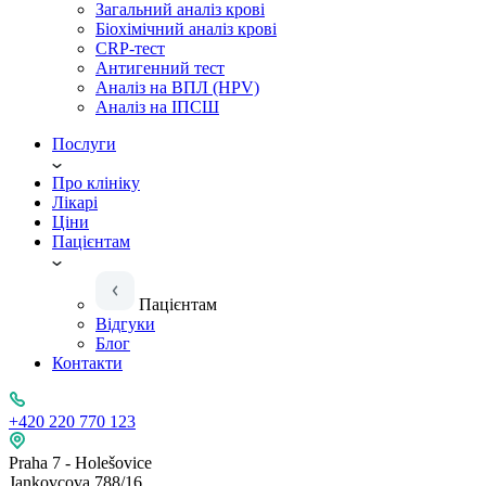
Загальний аналіз крові
Біохімічний аналіз крові
CRP-тест
Антигенний тест
Аналіз на ВПЛ (HPV)
Аналіз на ІПСШ
Послуги
Про клініку
Лікарі
Ціни
Пацієнтам
Пацієнтам
Відгуки
Блог
Контакти
+420 220 770 123
Praha 7 - Holešovice
Jankovcova 788/16