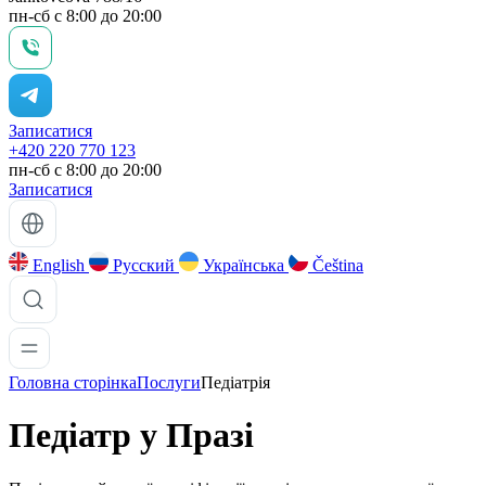
пн-сб с 8:00 до 20:00
Записатися
+420 220 770 123
пн-сб с 8:00 до 20:00
Записатися
English
Русский
Українська
Čeština
Головна сторінка
Послуги
Педіатрія
Педіатр у
Празі