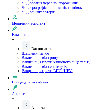
УЗД органів черевної порожнини
Доплерографія вен нижніх кінцівок
УЗД сонних артерій
Медичний асистент
Вакцинація
Вакцинація
Щеплення дітям
Вакцинація від грипу
Вакцинація проти кліщового енцефаліту
Вакцинація від гепатиту B
Вакцинація проти ВПЛ (HPV)
Процедурний кабінет
Аналізи
Аналізи