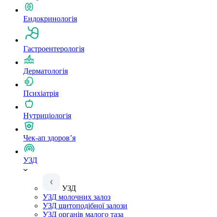
Ендокринологія
Гастроентерологія
Дерматологія
Психіатрія
Нутриціологія
Чек-ап здоров’я
УЗД
УЗД
УЗД молочних залоз
УЗД щитоподібної залози
УЗД органів малого таза