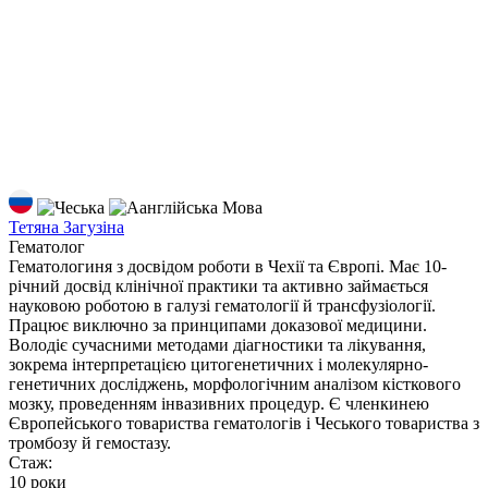
Мова
Тетяна Загузіна
Гематолог
Гематологиня з досвідом роботи в Чехії та Європі. Має 10-
річний досвід клінічної практики та активно займається
науковою роботою в галузі гематології й трансфузіології.
Працює виключно за принципами доказової медицини.
Володіє сучасними методами діагностики та лікування,
зокрема інтерпретацією цитогенетичних і молекулярно-
генетичних досліджень, морфологічним аналізом кісткового
мозку, проведенням інвазивних процедур. Є членкинею
Європейського товариства гематологів і Чеського товариства з
тромбозу й гемостазу.
Стаж:
10 роки