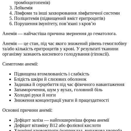
тромбоцитопенія)
Лейкемія
Лімфоми та інші захворювання лімфатичної системи
Поліцитемія (підвищений вміст еритроцитів)
Порушення імунітету, пов’язані з кров’ю
Анемія — найчастіша причина звернення до гематолога.
Анемія — це стан, під час якого знижений рівень гемоглобіну
та/або кількість еритроцитів у крові. У результаті тканини
організму зазнають кисневого голодування (гіпоксії).
Симптоми анемії:
Підвищена втомлюваність і слабкість
Блідість шкіри й слизових оболонок
Задишка й серцебиття під час фізичного навантаження
Запаморочення, шум у вухах, головний біль
Холодні руки й ноги
Зниження концентрації уваги й працездатності
Основні причини анемії:
Дефіцит заліза — найпоширеніша форма анемії
Дефіцит вітаміну В12 або фолієвої кислоти
Хронічні крововтрати (наприклад, виразкова хвороба,