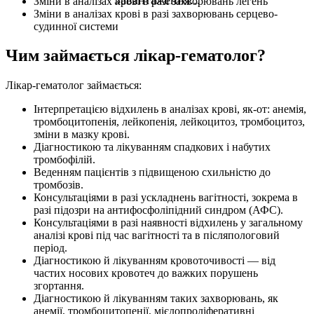
Зміни в аналізах крові в разі захворювань легень
Зміни в аналізах крові в разі захворювань серцево-
судинної системи
Чим займається лікар-гематолог?
Лікар-гематолог займається:
Інтерпретацією відхилень в аналізах крові, як-от: анемія,
тромбоцитопенія, лейкопенія, лейкоцитоз, тромбоцитоз,
зміни в мазку крові.
Діагностикою та лікуванням спадкових і набутих
тромбофілій.
Веденням пацієнтів з підвищеною схильністю до
тромбозів.
Консультаціями в разі ускладнень вагітності, зокрема в
разі підозри на антифосфоліпідний синдром (АФС).
Консультаціями в разі наявності відхилень у загальному
аналізі крові під час вагітності та в післяпологовий
період.
Діагностикою й лікуванням кровоточивості — від
частих носових кровотеч до важких порушень
згортання.
Діагностикою й лікуванням таких захворювань, як
анемії, тромбоцитопенії, мієлопроліферативні