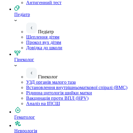
Антигенний тест
Педіатр
Педіатр
Щеплення дітям
Прокол вух дітям
Довідка до школи
Гінеколог
Гінеколог
УЗД органів малого таза
Встановлення внутрішньоматкової спіралі (ВМС)
Рідинна цитологія шийки матки
Вакцинація проти ВПЛ (HPV)
Аналіз на ІПСШ
Гематолог
Неврологія