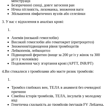
менструації
Безпричинні синці, довге загоєння ран
Нічна пітливість, лихоманка, зниження ваги
Збільшення лімфатичних вузлів або селезінки
3. У вас є відхилення в аналізах крові:
Анемія (низький гемоглобін)
Високий гемоглобін або гематокрит (еритроцитоз)
Зниження/підвищення рівня тромбоцитів
Лейкопенія, лейкоцитоз
Підвищений феритин (вище за 200 µг/л у жінок та 300
µг/л у чоловіків)
Подовження часу згортання крові (APTT, INR/PT)
4.Ви стикалися з тромбозами або маєте ризик тромбозів:
Тромбоз глибоких вен, ТЕЛА в анамнезі без очевидної
причини
Сімейна історія тромбозів, ТЕЛА, інсультів у молодому
віці
Генетична схильність до тромбозів (мутація FV Лейдена,