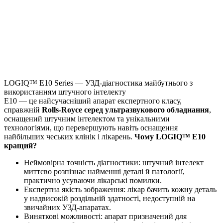
LOGIQ™ E10 Series — УЗД-діагностика майбутнього з
використанням штучного інтелекту
E10 — це найсучасніший апарат експертного класу,
справжній
Rolls-Royce серед ультразвукового обладнання
,
оснащений штучним інтелектом та унікальними
технологіями, що перевершують навіть оснащення
найбільших чеських клінік і лікарень.
Чому LOGIQ™ E10
кращий?
Неймовірна точність діагностики: штучний інтелект
миттєво розпізнає найменші деталі й патології,
практично усуваючи лікарські помилки.
Експертна якість зображення: лікар бачить кожну деталь
у надвисокій роздільній здатності, недоступній на
звичайних УЗД-апаратах.
Виняткові можливості: апарат призначений для