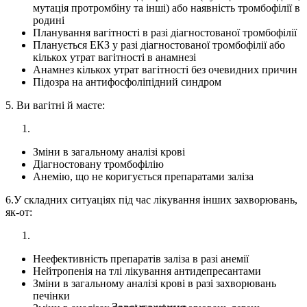
мутація протромбіну та інші) або наявність тромбофілії в
родині
Планування вагітності в разі діагностованої тромбофілії
Планується ЕКЗ у разі діагностованої тромбофілії або
кількох утрат вагітності в анамнезі
Анамнез кількох утрат вагітності без очевидних причин
Підозра на антифосфоліпідний синдром
5. Ви вагітні й маєте:
Зміни в загальному аналізі крові
Діагностовану тромбофілію
Анемію, що не коригується препаратами заліза
6.У складних ситуаціях під час лікування інших захворювань,
як-от:
Неефективність препаратів заліза в разі анемії
Нейтропенія на тлі лікування антидепресантами
Зміни в загальному аналізі крові в разі захворювань
печінки