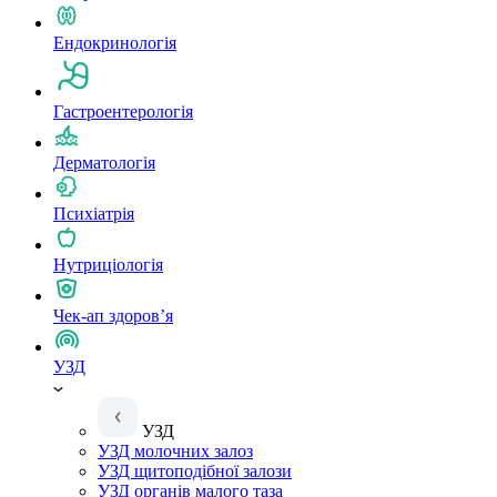
Ендокринологія
Гастроентерологія
Дерматологія
Психіатрія
Нутриціологія
Чек-ап здоров’я
УЗД
УЗД
УЗД молочних залоз
УЗД щитоподібної залози
УЗД органів малого таза