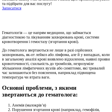
та підібрати для вас послугу!
Записатися
Гематологія — це напрям медицини, що займається
діагностикою та лікуванням захворювань крові, системи
кровотворення і гемостазу (згортання крові).
До гематолога звертаються не лише в разі серйозних
захворювань, як-от лейкоз або лімфома, але й у випадках, коли
в загальному аналізі крові виявлено відхилення, наявні прояви
кровоточивості, схильність до тромбозів, незрозуміле
збільшення лімфатичних вузлів або симптоми, які тривалий
час залишаються без пояснення, наприклад підвищена
температура чи втрата ваги.
Основні проблеми, з якими
звертаються до гематолога:
Анемія (малокрів’я)
Порушення згортання крові (наприклад, гемофілія,