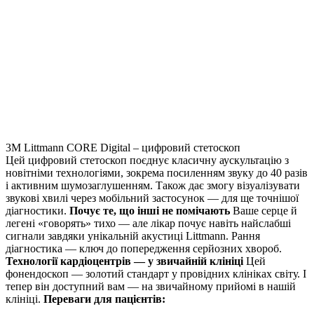
3M Littmann CORE Digital – цифровий стетоскоп
Цей цифровий стетоскоп поєднує класичну аускультацію з
новітніми технологіями, зокрема посиленням звуку до 40 разів
і активним шумозаглушенням. Також дає змогу візуалізувати
звукові хвилі через мобільний застосунок — для ще точнішої
діагностики.
Почує те, що інші не помічають
Ваше серце й
легені «говорять» тихо — але лікар почує навіть найслабші
сигнали завдяки унікальній акустиці Littmann. Рання
діагностика — ключ до попередження серйозних хвороб.
Технології кардіоцентрів — у звичайній клініці
Цей
фонендоскоп — золотий стандарт у провідних клініках світу. І
тепер він доступний вам — на звичайному прийомі в нашій
клініці.
Переваги для пацієнтів: