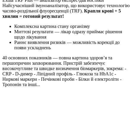
Exdia TRF Plus — аналізатор експрес-діагностики
Найсучасніший імуноаналізатор, що використовує технологію
часово-роздільної флуоресценції (TRF).
Крапля крові + 5
хвилин = готовий результат!
Комплексна картина стану організму
Миттєві результати — лікар одразу приймає рішення
щодо лікування
Раннє виявлення ризиків — можливість корекції до
появи ускладнень
40 основних показників — повна картина здоров’я та
першопричин захворювання. Пристрій забезпечує
високочутливе та швидке визначення біомаркерів, зокрема: -
CRP - D-димер - Ліпідний профіль - Глюкоза та HbA1c -
Ниркові маркери - Печінкові проби - Білки й електроліти -
Тропонін та інші...