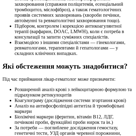
захворювання (справжня поліцитемія, есенціальний
тромбоцитоз, мієлофіброз), а також гематологічних
проявів системних захворювань (хвороби печінки,
автоімунні та ревматологічні захворювання тощо).
Підбором, контролем і корекцією антикоагулянтної
терапії (варфарин, DOAC, LMWH), коли є потреба в
консультації та запити суміжних спеціалістів.
Взаємодією з іншими спеціалістами — гінекологами,
ревматологами, терапевтами й гепатологами — у
складних клінічних випадках.
Які обстеження можуть знадобитися?
Під час приймання лікар-гематолог може призначити:
Розширений аналіз крові з лейкоцитарною формулою та
підрахунком ретикулоцитів
Коагулограму (дослідження системи згортання крові)
Аналіз на антифосфоліпідні антитіла й тромбофільні
маркери
Біохімічні маркери (феритин, вітамін В12, ЛДГ,
печінкові проби, функційні проби нирок та ін.)
За потреби — поглиблене дослідження гемостазу,
генетичні тести, УЗД органів черевної порожнини,