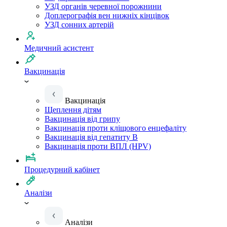
УЗД органів черевної порожнини
Доплерографія вен нижніх кінцівок
УЗД сонних артерій
Медичний асистент
Вакцинація
Вакцинація
Щеплення дітям
Вакцинація від грипу
Вакцинація проти кліщового енцефаліту
Вакцинація від гепатиту B
Вакцинація проти ВПЛ (HPV)
Процедурний кабінет
Аналізи
Аналізи