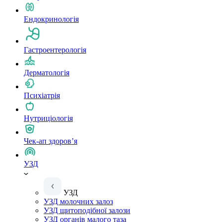
Ендокринологія
Гастроентерологія
Дерматологія
Психіатрія
Нутриціологія
Чек-ап здоров’я
УЗД
УЗД
УЗД молочних залоз
УЗД щитоподібної залози
УЗД органів малого таза