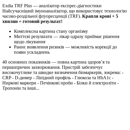
Exdia TRF Plus — аналізатор експрес-діагностики
Найсучасніший імуноаналізатор, що використовує технологію
часово-роздільної флуоресценції (TRF).
Крапля крові + 5
хвилин = готовий результат!
Комплексна картина стану організму
Миттєві результати — лікар одразу приймає рішення
щодо лікування
Раннє виявлення ризиків — можливість корекції до
появи ускладнень
40 основних показників — повна картина здоров’я та
першопричин захворювання. Пристрій забезпечує
високочутливе та швидке визначення біомаркерів, зокрема: -
CRP - D-димер - Ліпідний профіль - Глюкоза та HbA1c -
Ниркові маркери - Печінкові проби - Білки й електроліти -
Тропонін та інші...