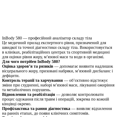
InBody 580 — професійний аналізатор складу тіла
Це медичний прилад експертного рівня, призначений для
швидкої та точної діагностики складу тіла. Використовується
в клініках, реабілітаційних центрах та спортивній медицині
для оцінки рівня жиру, м’язової маси та води в організмі.
Для чого потрібен InBody 580?
Оцінка здоров’я та ризиків
— допомагає виявити надлишок
вісцерального жиру, приховані набряки, м’язовий дисбаланс і
дефіцити.
Контроль терапії та харчування
— об’єктивно відстежує
зміни при схудненні, наборі м’язової маси, лікуванні ожиріння
та метаболічних порушень.
Відновлення та реабілітація
— дозволяє контролювати
процес одужання після травм і операцій, зокрема по кожній
кінцівці окремо.
Профілактика та рання діагностика
— виявляє відхилення
на ранніх етапах, до появи клінічних симптомів.