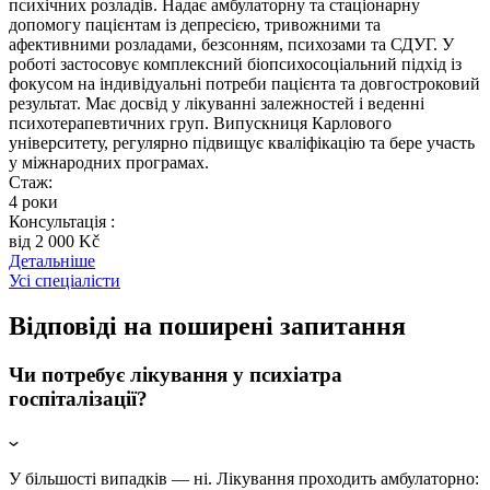
психічних розладів. Надає амбулаторну та стаціонарну
допомогу пацієнтам із депресією, тривожними та
афективними розладами, безсонням, психозами та СДУГ. У
роботі застосовує комплексний біопсихосоціальний підхід із
фокусом на індивідуальні потреби пацієнта та довгостроковий
результат. Має досвід у лікуванні залежностей і веденні
психотерапевтичних груп. Випускниця Карлового
університету, регулярно підвищує кваліфікацію та бере участь
у міжнародних програмах.
Стаж:
4 роки
Консультація :
вiд 2 000 Kč
Детальніше
Усі спеціалісти
Відповіді на поширені запитання
Чи потребує лікування у психіатра
госпіталізації?
У більшості випадків — ні. Лікування проходить амбулаторно: