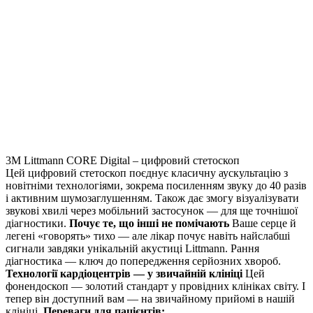
3M Littmann CORE Digital – цифровий стетоскоп
Цей цифровий стетоскоп поєднує класичну аускультацію з
новітніми технологіями, зокрема посиленням звуку до 40 разів
і активним шумозаглушенням. Також дає змогу візуалізувати
звукові хвилі через мобільний застосунок — для ще точнішої
діагностики.
Почує те, що інші не помічають
Ваше серце й
легені «говорять» тихо — але лікар почує навіть найслабші
сигнали завдяки унікальній акустиці Littmann. Рання
діагностика — ключ до попередження серйозних хвороб.
Технології кардіоцентрів — у звичайній клініці
Цей
фонендоскоп — золотий стандарт у провідних клініках світу. І
тепер він доступний вам — на звичайному прийомі в нашій
клініці.
Переваги для пацієнтів: