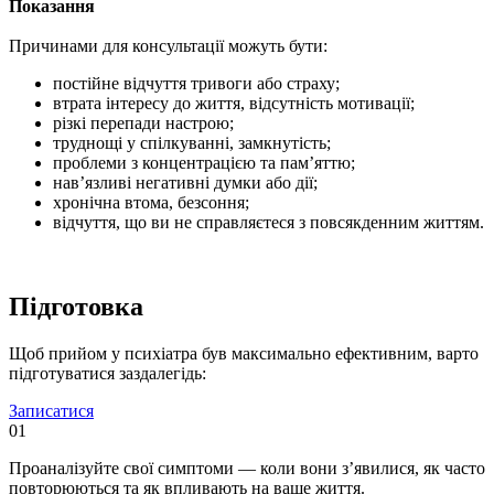
Показання
Причинами для консультації можуть бути:
постійне відчуття тривоги або страху;
втрата інтересу до життя, відсутність мотивації;
різкі перепади настрою;
труднощі у спілкуванні, замкнутість;
проблеми з концентрацією та пам’яттю;
нав’язливі негативні думки або дії;
хронічна втома, безсоння;
відчуття, що ви не справляєтеся з повсякденним життям.
Підготовка
Щоб прийом у психіатра був максимально ефективним, варто
підготуватися заздалегідь:
Записатися
01
Проаналізуйте свої симптоми — коли вони з’явилися, як часто
повторюються та як впливають на ваше життя.