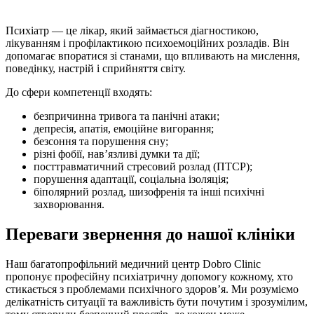
Психіатр — це лікар, який займається діагностикою,
лікуванням і профілактикою психоемоційних розладів. Він
допомагає впоратися зі станами, що впливають на мислення,
поведінку, настрій і сприйняття світу.
До сфери компетенції входять:
безпричинна тривога та панічні атаки;
депресія, апатія, емоційне вигорання;
безсоння та порушення сну;
різні фобії, нав’язливі думки та дії;
посттравматичний стресовий розлад (ПТСР);
порушення адаптації, соціальна ізоляція;
біполярний розлад, шизофренія та інші психічні
захворювання.
Переваги звернення до нашої клініки
Наш багатопрофільний медичний центр Dobro Clinic
пропонує професійну психіатричну допомогу кожному, хто
стикається з проблемами психічного здоров’я. Ми розуміємо
делікатність ситуації та важливість бути почутим і зрозумілим,