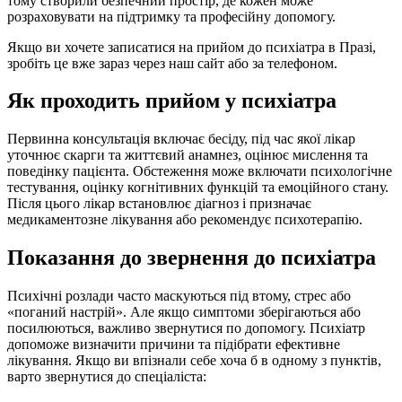
тому створили безпечний простір, де кожен може
розраховувати на підтримку та професійну допомогу.
Якщо ви хочете записатися на прийом до психіатра в Празі,
зробіть це вже зараз через наш сайт або за телефоном.
Як проходить прийом у психіатра
Первинна консультація включає бесіду, під час якої лікар
уточнює скарги та життєвий анамнез, оцінює мислення та
поведінку пацієнта. Обстеження може включати психологічне
тестування, оцінку когнітивних функцій та емоційного стану.
Після цього лікар встановлює діагноз і призначає
медикаментозне лікування або рекомендує психотерапію.
Показання до звернення до психіатра
Психічні розлади часто маскуються під втому, стрес або
«поганий настрій». Але якщо симптоми зберігаються або
посилюються, важливо звернутися по допомогу. Психіатр
допоможе визначити причини та підібрати ефективне
лікування. Якщо ви впізнали себе хоча б в одному з пунктів,
варто звернутися до спеціаліста: