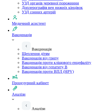
УЗД органів черевної порожнини
Доплерографія вен нижніх кінцівок
УЗД сонних артерій
Медичний асистент
Вакцинація
Вакцинація
Щеплення дітям
Вакцинація від грипу
Вакцинація проти кліщового енцефаліту
Вакцинація від гепатиту B
Вакцинація проти ВПЛ (HPV)
Процедурний кабінет
Аналізи
Аналізи