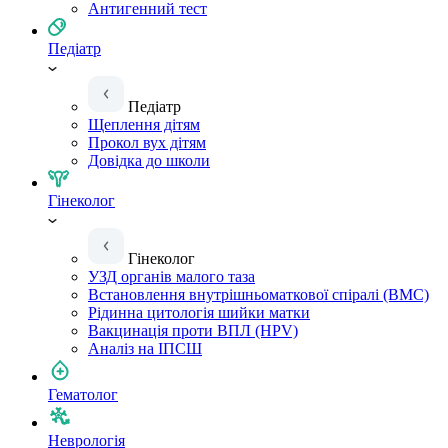
Антигенний тест
Педіатр
Педіатр
Щеплення дітям
Прокол вух дітям
Довідка до школи
Гінеколог
Гінеколог
УЗД органів малого таза
Встановлення внутрішньоматкової спіралі (ВМС)
Рідинна цитологія шийки матки
Вакцинація проти ВПЛ (HPV)
Аналіз на ІПСШ
Гематолог
Неврологія