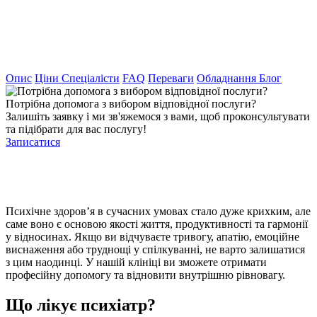
Опис
Ціни
Спеціалісти
FAQ
Переваги
Обладнання
Блог
Потрібна допомога з вибором відповідної послуги?
Залишіть заявку і ми зв'яжемося з вами, щоб проконсультувати
та підібрати для вас послугу!
Записатися
Психічне здоров’я в сучасних умовах стало дуже крихким, але
саме воно є основою якості життя, продуктивності та гармонії
у відносинах. Якщо ви відчуваєте тривогу, апатію, емоційне
виснаження або труднощі у спілкуванні, не варто залишатися
з цим наодинці. У нашій клініці ви зможете отримати
професійну допомогу та відновити внутрішню рівновагу.
Що лікує психіатр?